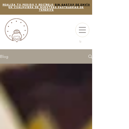
REALIZA TU PEDIDO Y RECÍBELO
SIN GASTOS DE ENVÍO
EN CUALQUIERA DE NUESTRAS PASTELERÍAS de
tenerife
Blog