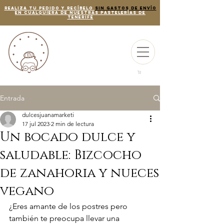
REALIZA TU PEDIDO Y RECÍBELO
SIN GASTOS DE ENVÍO
EN CUALQUIERA DE NUESTRAS PASTELERÍAS de
tenerife
Entrada
dulcesjuanamarketi
17 jul 2023
2 min de lectura
Un bocado dulce y
saludable: Bizcocho
de zanahoria y nueces
vegano
¿Eres amante de los postres pero 
también te preocupa llevar una 