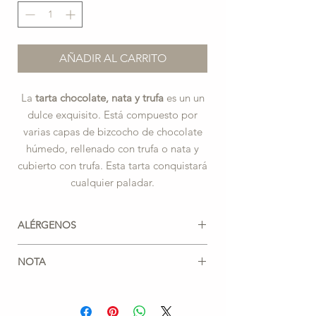
AÑADIR AL CARRITO
La
tarta chocolate, nata y trufa
es un un
dulce exquisito. Está compuesto por
varias capas de bizcocho de chocolate
húmedo, rellenado con trufa o nata y
cubierto con trufa. Esta tarta conquistará
cualquier paladar.
ALÉRGENOS
TRIGO, SOJA.
NOTA
Puede contener trazas de:
Las raciones de esta tarta son mayores
GRANOS, FRUTOS SECOS, ESPECIAS,
que para otras.
LECHE, HUEVOS.