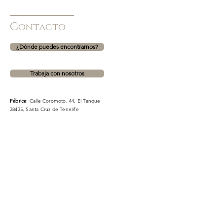
C
ontacto
¿Dónde puedes encontrarnos?
Trabaja con nosotros
Fábrica
: Calle Coromoto, 44, El Tanque
38435, Santa Cruz de Tenerife
CC Meridiano
: Avenida Manuel Hermoso Rojas, 16,
38005, Santa Cruz de Tenerife (PLANTA 1. ZONA
MODA)
CC La Villa 2
: TF-5, 36, 38312, La Orotava, Santa Cruz de
Tenerife (ZONA OCIO)
Teléfono fábrica para dudas sobre encargos:
630863720
Formulario de contacto. NO para información sobre