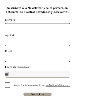
Suscríbete a la Newsletter y sé el primero en
enterarte de nuestras novedades y descuentos.
Nombre
Apellido
Email
r
Fecha de nacimiento
*
e
q
u
i
r
e
d
Acepto los términos y condiciones
Ver Política de Privacidad.
Suscribirme