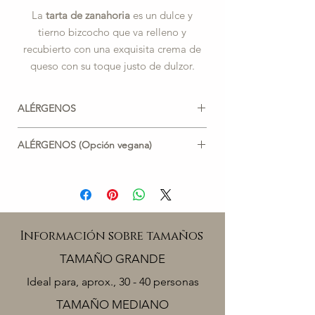
La
tarta de zanahoria
es un dulce y
tierno bizcocho que va relleno y
recubierto con una exquisita crema de
queso con su toque justo de dulzor.
ALÉRGENOS
TRIGO, LECHE, HUEVO, CANELA,
ALÉRGENOS (Opción vegana)
JENGIBRE.
TRIGO, SOJA.
Puede contener trazas de:
SOJA, GRANOS, FRUTOS SECOS,
Puede contener trazas de:
OTRAS ESPECIAS.
LECHE, HUEVO, GRANOS, FRUTOS
SECOS, ESPECIAS, GRANOS.
Información sobre tamaños
TAMAÑO GRANDE
Ideal para, aprox., 30 - 40 personas
TAMAÑO MEDIANO