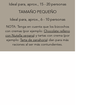
Ideal para, aprox., 15 - 20 personas
TAMAÑO PEQUEÑO
Ideal para, aprox., 6 - 10 personas
NOTA: Tenga en cuenta que los bizcochos
con cremas (por ejemplo:
Chocolate relleno
con Nutella vegana
) y tartas con crema (por
ejemplo:
Tarta de zanahoria
) dan para más
raciones al ser más contundentes.