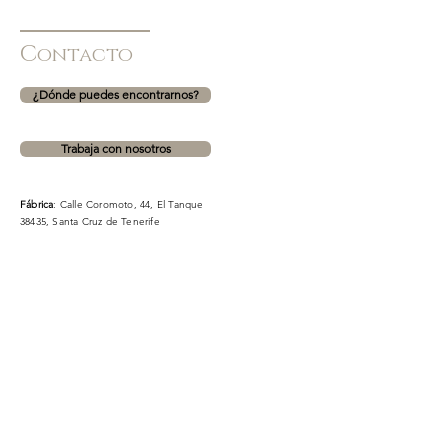
C
ontacto
¿Dónde puedes encontrarnos?
Trabaja con nosotros
Fábrica
: Calle Coromoto, 44, El Tanque
38435, Santa Cruz de Tenerife
CC Meridiano
: Avenida Manuel Hermoso Rojas, 16,
38005, Santa Cruz de Tenerife (PLANTA 1. ZONA
MODA)
CC La Villa 2
: TF-5, 36, 38312, La Orotava, Santa Cruz de
Tenerife (ZONA OCIO)
Teléfono fábrica para dudas sobre encargos:
630863720
Formulario de contacto. NO para información sobre