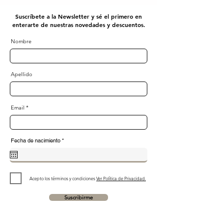
Suscríbete a la Newsletter y sé el primero en
enterarte de nuestras novedades y descuentos.
Nombre
Apellido
Email
r
Fecha de nacimiento
*
e
q
u
i
r
e
d
Acepto los términos y condiciones
Ver Política de Privacidad.
Suscribirme