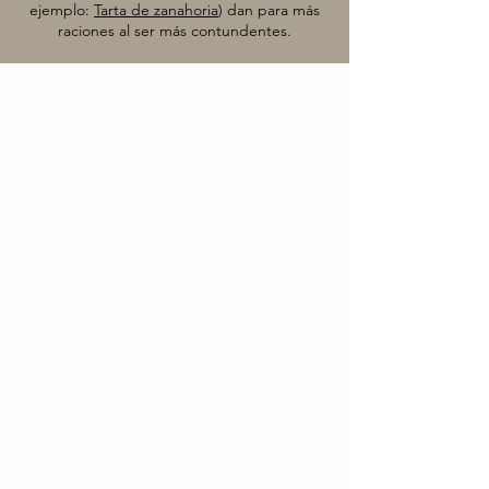
ejemplo:
Tarta de zanahoria
) dan para más
raciones al ser más contundentes.