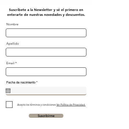
Suscríbete a la Newsletter y sé el primero en
enterarte de nuestras novedades y descuentos.
Nombre
Apellido
Email
r
Fecha de nacimiento
*
e
q
u
i
r
e
d
Acepto los términos y condiciones
Ver Política de Privacidad.
Suscribirme