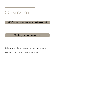
C
ontacto
¿Dónde puedes encontrarnos?
Trabaja con nosotros
Fábrica
: Calle Coromoto, 44, El Tanque
38435, Santa Cruz de Tenerife
CC Meridiano
: Avenida Manuel Hermoso Rojas, 16,
38005, Santa Cruz de Tenerife (PLANTA 1. ZONA
MODA)
CC La Villa 2
: TF-5, 36, 38312, La Orotava, Santa Cruz de
Tenerife (ZONA OCIO)
Teléfono fábrica para dudas sobre encargos:
630863720
Formulario de contacto. NO para información sobre