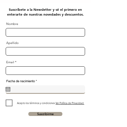
Suscríbete a la Newsletter y sé el primero en
enterarte de nuestras novedades y descuentos.
Nombre
Apellido
Email
r
Fecha de nacimiento
*
e
q
u
i
r
e
d
Acepto los términos y condiciones
Ver Política de Privacidad.
Suscribirme