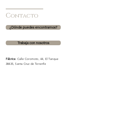
C
ontacto
¿Dónde puedes encontrarnos?
Trabaja con nosotros
Fábrica
: Calle Coromoto, 44, El Tanque
38435, Santa Cruz de Tenerife
CC Meridiano
: Avenida Manuel Hermoso Rojas, 16,
38005, Santa Cruz de Tenerife (PLANTA 1. ZONA
MODA)
CC La Villa 2
: TF-5, 36, 38312, La Orotava, Santa Cruz de
Tenerife (ZONA OCIO)
Teléfono fábrica para dudas sobre encargos:
630863720
Formulario de contacto. NO para información sobre