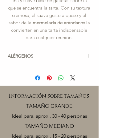
fina y suave base de galletas sobre la
que se encuentra la tarta. Con su textura
cremosa, el suave gusto a queso y el
sabor de la
mermelada de arándanos
la
convierten en una tarta indispensable
para cualquier reunión.
ALÉRGENOS
Para TARTA DE QUESO CON CREMA DE
AVELLANAS:
TRIGO, LECHE, HUEVO, SOJA,
AVELLANAS.
Información sobre tamaños
Puede contener trazas de:
TAMAÑO GRANDE
GRANOS, OTROS FRUTOS SECOS,
ESPECIAS.
Ideal para, aprox., 30 - 40 personas
Para TARTA DE QUESO CON
TAMAÑO MEDIANO
ARÁNDANOS, TARTA DE QUESO CON
Ideal para, aprox., 15 - 20 personas