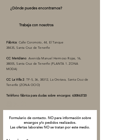
¿Dónde puedes encontrarnos?
Trabaja con nosotros
Fábrica
: Calle Coromoto, 44, El Tanque
38435, Santa Cruz de Tenerife
CC Meridiano
: Avenida Manuel Hermoso Rojas, 16,
38005, Santa Cruz de Tenerife (PLANTA 1. ZONA
MODA)
CC La Villa 2
: TF-5, 36, 38312, La Orotava, Santa Cruz de
Tenerife (ZONA OCIO)
Teléfono fábrica para dudas sobre encargos:
630863720
Formulario de contacto. NO para información sobre
encargos y/o pedidos realizados.
Las ofertas laborales NO se tratan por este medio.