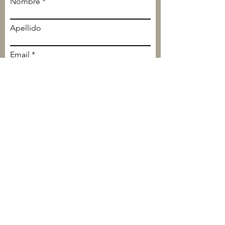
Nombre
Apellido
Email
Escribe un mensaje
Acepto la política de privacidad, la política
de cookies y el aviso legal.
Ver política de
privacidad
Ver política de cookies
Ver aviso legal
Enviar